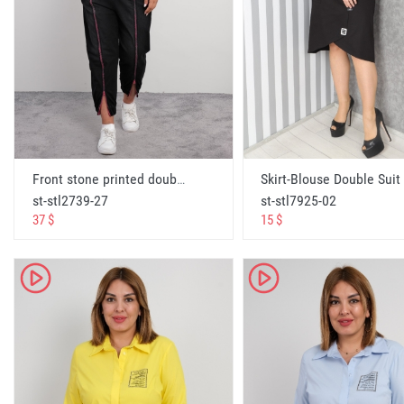
Toptan satış dükkan
wholesale shop
оптовый магазин
متجر الجملة
Tedarikçi
supplier
Front stone printed double suit with pockets and pant - Fuchsia
поставщик
st-stl2739-27
st-stl7925-02
المورد
37 $
15 $
toptancı tedarikçisi
wholesale supplier
K
K
оптовый поставщик
المورد بالجملة
giyinmek
wear