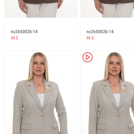
стелла одежда турция официальный сайт
الموقع الرسمي لملابس ستيلا تركيا
Salvezza , Santa Clara , Jazz Line , Sementa Tekstil Lal
Andorra
nc265002k-14
nc265002b-14
44 $
46 $
büyük beden kadın giyim stella markası
big size women clothing stella brand
K
женская одежда большого размера stella brand
ملابس نسائية كبيرة الحجم ماركة ستيلا
B&G Store, Bagiza Toptan Tesettür Giyim, Romano Bott
Sharbet
stella online toptan satış websitesi
stella online wholesale website
стелла онлайн оптовый сайт
موقع ستيلا للبيع بالجملة على الإنترنت stella