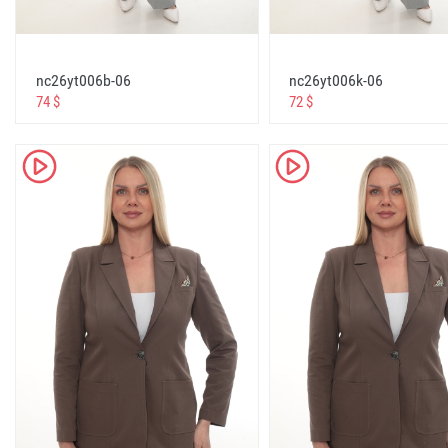
ucuz giyim toptancısı
cheap clothing wholesale
nc26yt006b-06
nc26yt006k-06
дешевая одежда оптом
74 $
72 $
ملابس رخيصة بالجملة
toptan giyim + düşük fiyatlar
K
K
wholesale clothing + low prices
одежда оптом +по низким ценам
ملابس بالجملة + أسعار منخفضة
çevrimiçi giyim mağazası toptan + ve + perakende
online clothing store wholesale + and + retail
интернет магазин одежды оптом +и +в розницу
متجر لبيع الملابس عبر الإنترنت بالجملة + و + التجزئة
stella giyim türkiye resmi web sitesi
stella clothing turkey official website