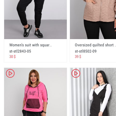
оптом женское платье
الجمله لباس المرأة
Wholesale büyük beden
Wholesale large size
Оптом большой размер
الجملة الكبيرة الحجم
Women's suit with square print on the front and stone embroidered around the print - Green
Oversized quilted short women's
st-stl2843-05
st-stl8502-09
toptan battal elbiseler
30 $
39 $
Wholesale battal dresses
Платья баталь
K
K
فساتين باتل بالجمله
online alışveriş
online shopping
Онлайн шоппинг
التسوق عبر الانترنت