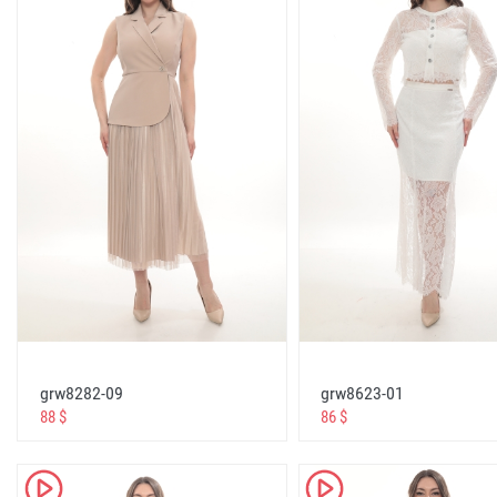
casual dresses for women over 50
повседневные платья для женщин старше 50 лет
فساتين كاجوال للنساء فوق سن الخمسين
günlük elbiseler büyük beden
casual dresses big size
повседневные платья большого размера
فساتين عادية الحجم الكبير
yaz elbiseler büyük beden
summer dresses big size
летние платья большого размера
فساتين الصيف الحجم الكبير
online elbiseler
grw8282-09
grw8623-01
88 $
86 $
dresses online
платья онлайн
K
K