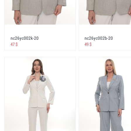
Sharbet Abiye , Max Cavalera , Solido ,Esratash Хала
EFOR Laleli Toptan Satış ve Outlet Mağazası , Vatoz F
Babilon Fashion Store
stella mağazası toptan kadın giyim
stella store wholesale women's clothing
nc26yc002k-20
nc26yc002b-20
стелла магазин женской одежды оптом stella
47 $
49 $
متجر stella ملابس نسائية بالجملة
https://www.babilonstore.com https://www.fimkastor
istabnul bayan giyim stella store
istabnul women's clothing stella store
istabnul магазин женской одежды stella
متجر استبنول ستيلا للملابس النسائية
fimkastore , babilonstore , dossodossifashionshow ,
dossodossi, dosso dossi
velvet waggon vivento white house greentous Center 