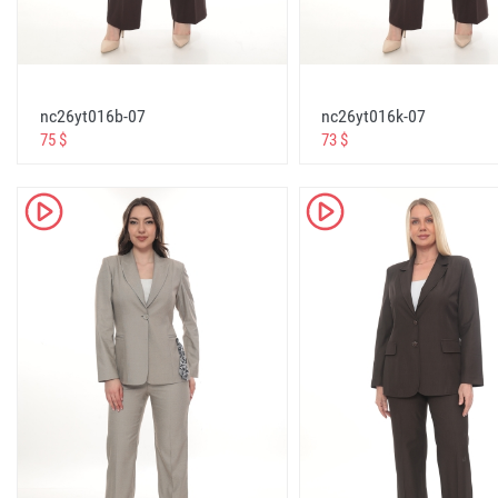
бутик одежды
ملابس بوتيك
bayan giyim üreticisi toptan
womens clothing wholesale from the manufacturer
nc26yt016b-07
nc26yt016k-07
75 $
73 $
женская одежда оптом от производителя
ملابس نسائية بالجملة من الشركة المصنعة
K
K
bayan giyim toptan satışı türkiye
womens clothing wholesale from Turkey
женская одежда оптом из турции
ملابس نسائية بالجملة من تركيا
aracısız imalatçıdan Türkiyeden bayan giyim
womens clothing from Turkey in bulk from the manufa
without intermediaries
женская одежда из турции оптом от производител
посредников