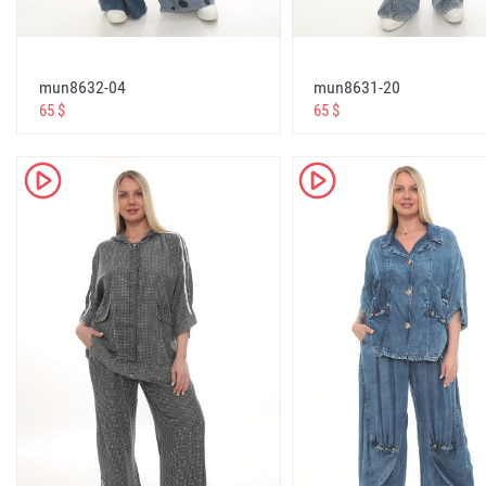
ucuz giyim toptancısı
cheap clothing wholesale
mun8632-04
mun8631-20
дешевая одежда оптом
65 $
65 $
ملابس رخيصة بالجملة
toptan giyim + düşük fiyatlar
K
K
wholesale clothing + low prices
одежда оптом +по низким ценам
ملابس بالجملة + أسعار منخفضة
çevrimiçi giyim mağazası toptan + ve + perakende
online clothing store wholesale + and + retail
интернет магазин одежды оптом +и +в розницу
متجر لبيع الملابس عبر الإنترنت بالجملة + و + التجزئة
stella giyim türkiye resmi web sitesi
stella clothing turkey official website