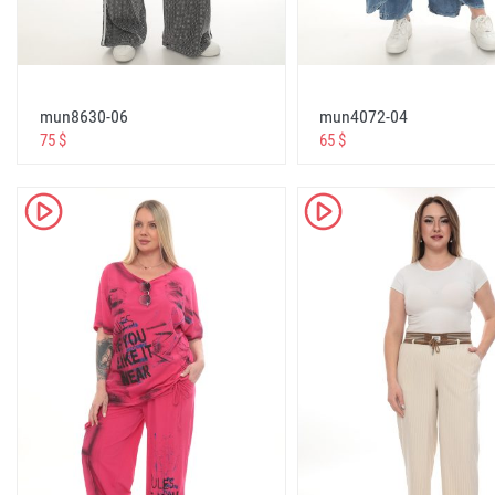
стелла одежда турция официальный сайт
الموقع الرسمي لملابس ستيلا تركيا
Salvezza , Santa Clara , Jazz Line , Sementa Tekstil Lal
Andorra
mun8630-06
mun4072-04
75 $
65 $
büyük beden kadın giyim stella markası
big size women clothing stella brand
K
K
женская одежда большого размера stella brand
ملابس نسائية كبيرة الحجم ماركة ستيلا
B&G Store, Bagiza Toptan Tesettür Giyim, Romano Bott
Sharbet
stella online toptan satış websitesi
stella online wholesale website
стелла онлайн оптовый сайт
موقع ستيلا للبيع بالجملة على الإنترنت stella