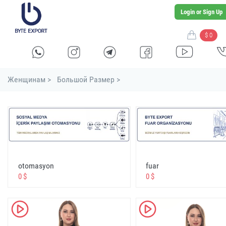
Login or Sign Up
$ 0
Женщинам >
Большой Размер >
stella shop
stellashop
sveltostella
svelto stella
toptan
otomasyon
fuar
0 $
0 $
wholesale
оптовая
K
K
بالجملة