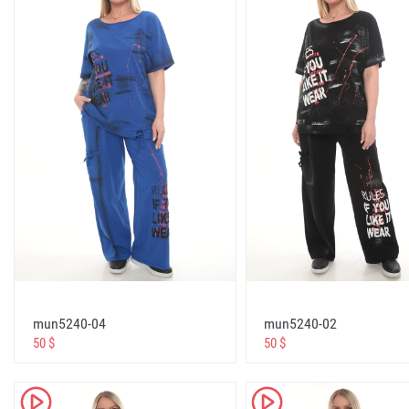
casual dresses for women over 50
повседневные платья для женщин старше 50 лет
فساتين كاجوال للنساء فوق سن الخمسين
günlük elbiseler büyük beden
casual dresses big size
повседневные платья большого размера
فساتين عادية الحجم الكبير
yaz elbiseler büyük beden
summer dresses big size
летние платья большого размера
فساتين الصيف الحجم الكبير
online elbiseler
mun5240-04
mun5240-02
50 $
50 $
dresses online
платья онлайн
K
K