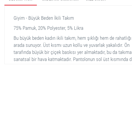
Giyim - Büyük Beden İkili Takım
75% Pamuk, 20% Polyester, 5% Likra
Bu büyük beden kadın ikili takım, hem şıklığı hem de rahatlığı 
arada sunuyor. Üst kısmı uzun kollu ve yuvarlak yakalıdır. Ön
tarafında büyük bir çiçek baskısı yer almaktadır, bu da takıma
sanatsal bir hava katmaktadır. Pantolonun sol üst kısmında 
uyumlu bir çiçek baskısı mevcuttur. Pantolon, geniş paçalı bi
tasarıma sahiptir ve bel kısmı elastiktir. Yumuşak ve esnek
kumaş kullanılmış olup, günlük kullanıma uygun rahat bir stil
sahiptir.
stella shop
stellashop
sveltostella
svelto stella