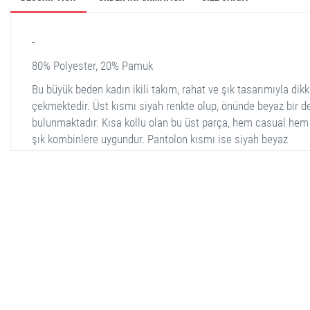
-
80% Polyester, 20% Pamuk
Bu büyük beden kadın ikili takım, rahat ve şık tasarımıyla dikk
çekmektedir. Üst kısmı siyah renkte olup, önünde beyaz bir 
bulunmaktadır. Kısa kollu olan bu üst parça, hem casual hem
şık kombinlere uygundur. Pantolon kısmı ise siyah beyaz
desenlerle hareketlendirilmiştir. Bol kesimi sayesinde rahat b
giyim sunar. Hem üst hem alt parçası, hafif ve nefes alabilen
kumaştan üretilmiştir ve bu da yaz aylarında kullanım için ide
Yüksek bel pantolon ve rahat kesim üst sayesinde bu takım, 
beden kadınların sıklıkla tercih edebileceği bir modeldir.
stella shop
stellashop
sveltostella
svelto stella