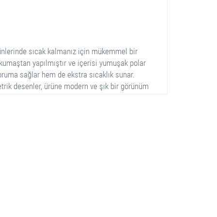
ünlerinde sıcak kalmanız için mükemmel bir
kumaştan yapılmıştır ve içerisi yumuşak polar
koruma sağlar hem de ekstra sıcaklık sunar.
trik desenler, ürüne modern ve şık bir görünüm
k ribana detaylarıyla tamamlanmıştır, böylece
 adet fermuarlı cep bulunmaktadır. Montun boyu
koruma sağlar ve hareketlerinizi kısıtlamaz.