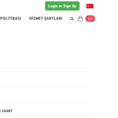
Login or Sign Up
 POLITIKASI
HIZMET ŞARTLARI
$ 0
E CHART