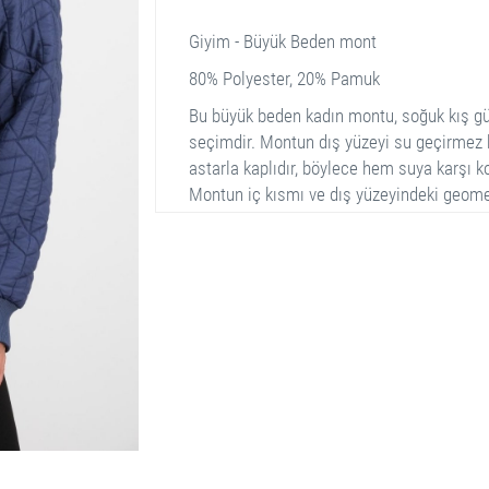
Giyim - Büyük Beden mont
80% Polyester, 20% Pamuk
Bu büyük beden kadın montu, soğuk kış g
seçimdir. Montun dış yüzeyi su geçirmez 
astarla kaplıdır, böylece hem suya karşı 
Montun iç kısmı ve dış yüzeyindeki geome
kazandırır. Gövde ve kol manşetleri elasti
soğuk hava içeri giremez. Ön kısımda iki
kalça üzerine kadar gelir, böylece ekstra 