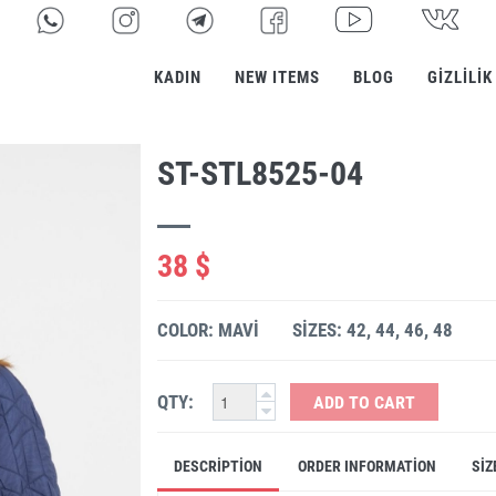
KADIN
NEW ITEMS
BLOG
GIZLILIK
ST-STL8525-04
38 $
COLOR: MAVI
SIZES: 42, 44, 46, 48
QTY:
ADD TO CART
DESCRIPTION
ORDER INFORMATION
SIZ