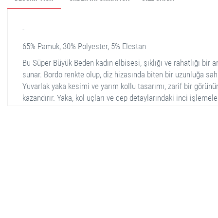
-
65% Pamuk, 30% Polyester, 5% Elestan
Bu Süper Büyük Beden kadın elbisesi, şıklığı ve rahatlığı bir a
sunar. Bordo renkte olup, diz hizasında biten bir uzunluğa sahi
Yuvarlak yaka kesimi ve yarım kollu tasarımı, zarif bir görün
kazandırır. Yaka, kol uçları ve cep detaylarındaki inci işlemeler
elbiseye elegan bir dokunuş katar. Arka tarafında ise düz ve 
bir görünüm sunar. Kumaşı hafifçe dokulu olup, hem günlük 
de özel günlerde kolayca kombinlenebilir.
stella shop
stellashop
sveltostella
svelto stella