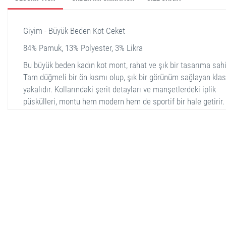
Giyim - Büyük Beden Kot Ceket
84% Pamuk, 13% Polyester, 3% Likra
Bu büyük beden kadın kot mont, rahat ve şık bir tasarıma sahi
Tam düğmeli bir ön kısmı olup, şık bir görünüm sağlayan klas
yakalıdır. Kollarındaki şerit detayları ve manşetlerdeki iplik
püskülleri, montu hem modern hem de sportif bir hale getirir. 
yanda cepleri bulunmaktadır, bu sayede küçük eşyalarınızı
taşımanız mümkün olur. Açık mavi rengi ve hafif eskitme deta
ile günlük kullanılabilecek ideal bir parçadır. Kot kumaşı dayan
ve uzun ömürlüdür. İster günlük kombinlerde ister özel günle
rahatlıkla tercih edilebilir.
stella shop
stellashop
sveltostella
svelto stella