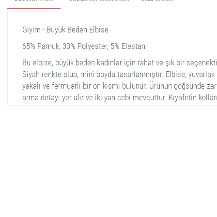
Giyim - Büyük Beden Elbise
65% Pamuk, 30% Polyester, 5% Elestan
Bu elbise, büyük beden kadınlar için rahat ve şık bir seçenekti
Siyah renkte olup, mini boyda tasarlanmıştır. Elbise, yuvarlak
yakalı ve fermuarlı bir ön kısmı bulunur. Ürünün göğsünde zari
arma detayı yer alır ve iki yan cebi mevcuttur. Kıyafetin kollar
çeyrek boydadır ve etek ucunda hafif parlak bir şerit detayına
sahiptir. Kumaşı yumuşak ve rahattır, günlük kullanım için ide
stella shop
stellashop
sveltostella
svelto stella