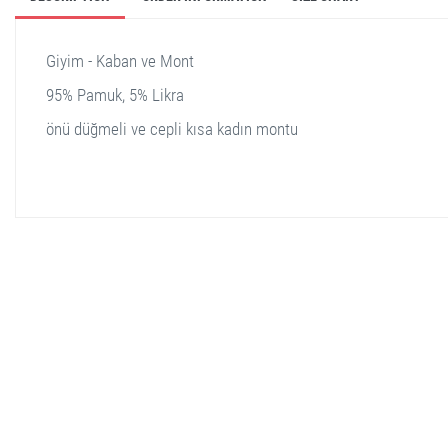
Giyim - Kaban ve Mont
95% Pamuk, 5% Likra
önü düğmeli ve cepli kısa kadın montu
stella shop
stellashop
sveltostella
svelto stella