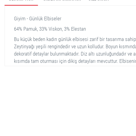
Giyim - Günlük Elbiseler
64% Pamuk, 33% Viskon, 3% Elestan
Bu küçük beden kadın günlük elbisesi zarif bir tasarıma sahipt
Zeytinyağı yeşili rengindedir ve uzun kolludur. Boyun kısmınd
dekoratif detaylar bulunmaktadır. Diz altı uzunluğundadır ve a
kısımda tam oturması için dikiş detayları mevcuttur. Elbiseni
kumaşı rahat ve nefes alan bir yapıya sahiptir, günlük kullanı
için idealdir ve herhangi bir mevsimde kullanılabilir.
stella shop
stellashop
sveltostella
svelto stella