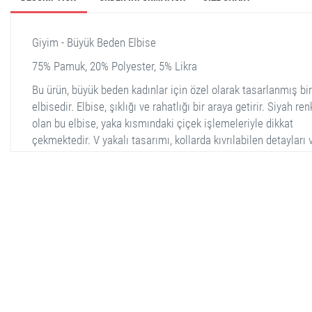
Giyim - Büyük Beden Elbise
75% Pamuk, 20% Polyester, 5% Likra
Bu ürün, büyük beden kadınlar için özel olarak tasarlanmış bir
elbisedir. Elbise, şıklığı ve rahatlığı bir araya getirir. Siyah ren
olan bu elbise, yaka kısmındaki çiçek işlemeleriyle dikkat
çekmektedir. V yakalı tasarımı, kollarda kıvrılabilen detayları 
hizasında biten uzunluğu ile hem günlük hem de özel günler i
uygundur. Yüksek kaliteli kumaşı, kullanıcıya konfor sağlar v
süreli kullanım için idealdir.
stella shop
stellashop
sveltostella
svelto stella