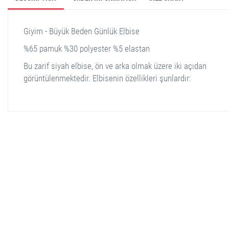
Giyim - Büyük Beden Günlük Elbise
%65 pamuk %30 polyester %5 elastan
Bu zarif siyah elbise, ön ve arka olmak üzere iki açıdan
görüntülenmektedir. Elbisenin özellikleri şunlardır:
stella shop
stellashop
sveltostella
svelto stella