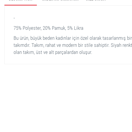
-
75% Polyester, 20% Pamuk, 5% Likra
Bu ürün, büyük beden kadınlar için özel olarak tasarlanmış bir 
takımdır. Takım, rahat ve modern bir stile sahiptir. Siyah renk
olan takım, üst ve alt parçalardan oluşur.
stella shop
stellashop
sveltostella
svelto stella