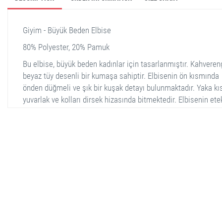
Giyim - Büyük Beden Elbise
80% Polyester, 20% Pamuk
Bu elbise, büyük beden kadınlar için tasarlanmıştır. Kahveren
beyaz tüy desenli bir kumaşa sahiptir. Elbisenin ön kısmında
önden düğmeli ve şık bir kuşak detayı bulunmaktadır. Yaka kı
yuvarlak ve kolları dirsek hizasında bitmektedir. Elbisenin ete
kısmı ise diz hizasında sonlanmaktadır. Hem şık hem de raha
tasarıma sahiptir. Arka kısımda ise desensiz ve düz bir yapı 
çarpmaktadır.
stella shop
stellashop
sveltostella
svelto stella