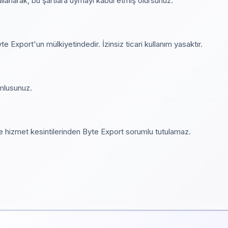
lanarak, bu şartlara uymayı kabul etmiş olursunuz.
e Export'un mülkiyetindedir. İzinsiz ticari kullanım yasaktır.
umlusunuz.
e hizmet kesintilerinden Byte Export sorumlu tutulamaz.