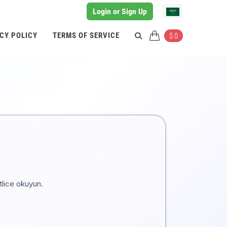
Login or Sign Up
CY POLICY
TERMS OF SERVICE
$ 0
tlice okuyun.