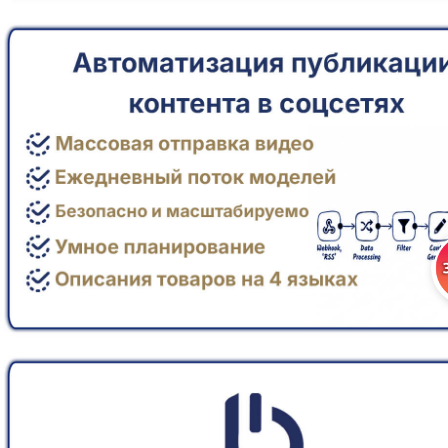
plus size women's clothing
женская одежда больших размеров
women's plus size clothing online
plus size women's clothing stores
wholesale cheap plus size clothing canada
plus size clothing usa international shipping
super big size women dresses
flattering dresses for size 12-14
wholesale women's boutique clothing
wholesale women's clothes and shoes
unique boutique clothing wholesale
wholesale boutique clothing made in usa
wholesale fashion clothing for boutiques