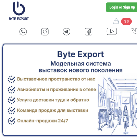
Login or Sign Up
$ 0
женская одежда больших размеров
Платья
Блузки
Туники
женский костюм
рубашки
-->
plus size women clothes
женская одежда больших размеров
casual plus size clothing
повседневная одежда больших размеров