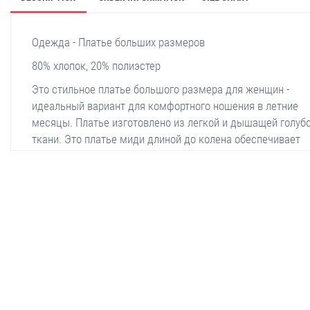
Одежда - Платье больших размеров
80% хлопок, 20% полиэстер
Это стильное платье большого размера для женщин -
идеальный вариант для комфортного ношения в летние
месяцы. Платье изготовлено из легкой и дышащей голуб
ткани. Это платье миди длиной до колена обеспечивает
свободу движений, сохраняя при этом стильный вид.
Листовые узоры в нижней части платья добавляют ему
особый шарм. Благодаря широким лямкам это платье не
раздражает плечи и сохраняет прохладу и комфорт летом
Идеально подходит для повседневной носки, но также ле
stella shop
сочетается с подходящими аксессуарами для особых слу
stellashop
sveltostella
svelto stella