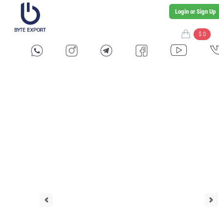
Login or Sign Up
$ 0