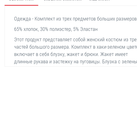
Одежда - Комплект из трех предметов больших размеров
65% хлопок, 30% полиэстер, 5% Эластан
Этот продукт представляет собой женский костюм из тре
частей большого размера. Комплект в хаки-зеленом цвет
включает в себя блузку, жакет и брюки. Жакет имеет
длинные рукава и застежку на пуговицы. Блузка с зелен
узором на белом фоне, брюки прямого кроя. Это идеальн
выбор как для повседневной носки, так и для неформаль
мероприятий. Жакет и брюки сделаны из мягкой и эласт
ткани, обеспечивающей комфортную носку. Блузка имеет
круглую горловину, и весь комплект обеспечивает идеал
stella shop
посадку. Обувь - белые кроссовки, объединяющие
элегантность и комфорт во всем наряде.
stellashop
sveltostella
svelto stella