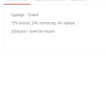
Одежда - Туники
72% хлопок, 24% полиэстер, 4% лайкра
рубашка с принтом кошка
stella shop
stellashop
sveltostella
svelto stella