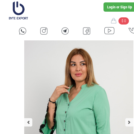
Login or Sign Up
$ 0