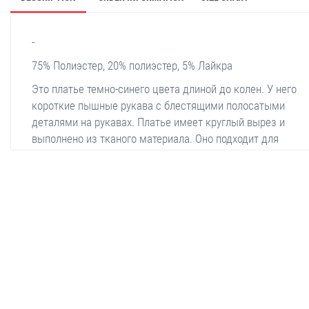
-
75% Полиэстер, 20% полиэстер, 5% Лайкра
Это платье темно-синего цвета длиной до колен. У него
короткие пышные рукава с блестящими полосатыми
деталями на рукавах. Платье имеет круглый вырез и
выполнено из тканого материала. Оно подходит для
повседневной носки. Передняя и задняя части платья
простые и лаконичные. Платье прямого кроя и доступно в
больших размерах.
stella shop
stellashop
sveltostella
svelto stella