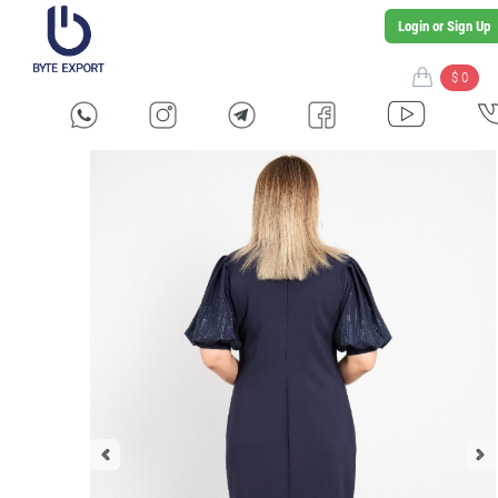
Login or Sign Up
$ 0